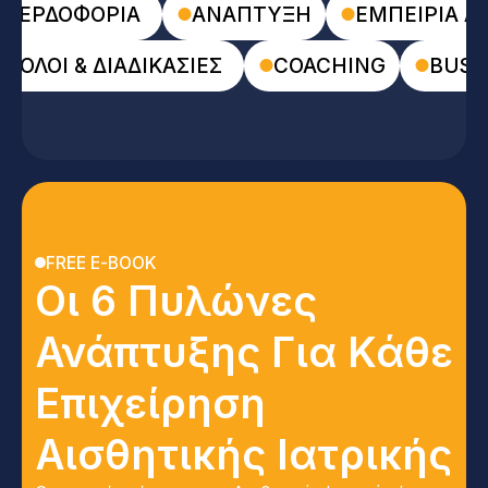
ΚΕΡΔΟΦΟΡΙΑ
ΑΝΑΠΤΥΞΗ
ΕΜΠΕΙΡΙΑ Α
ΡΟΛΟΙ & ΔΙΑΔΙΚΑΣΙΕΣ
COACHING
BUSI
FREE E-BOOK
Οι 6 Πυλώνες
Ανάπτυξης Για Κάθε
Επιχείρηση
Αισθητικής Ιατρικής